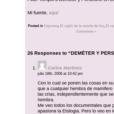
Mi fuente,
aquí
Posted in
Cajonera
,
El cajón de la mesita de luz
,
El ca
Comments »
26 Responses to “DEMÉTER Y PER
Carlos Martinez
julio 18th, 2006 at 10:42 pm
Con lo cual se ponen las cosas en su 
que a cualquier hembra de mamifero 
las crias, independientemente que s
hembra.
Me veo todos los documentales que 
apasiona la Etologia. Pero lo veo en 