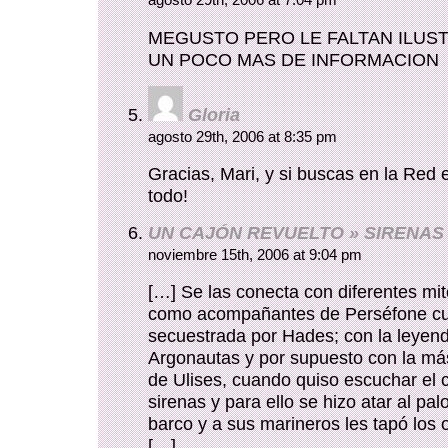
agosto 29th, 2006 at 7:04 pm
MEGUSTO PERO LE FALTAN ILUS
UN POCO MAS DE INFORMACION
Gloria
agosto 29th, 2006 at 8:35 pm
Gracias, Mari, y si buscas en la Red 
todo!
UN CAJÓN REVUELTO » SIRENAS
noviembre 15th, 2006 at 9:04 pm
[…] Se las conecta con diferentes mit
como acompañantes de Perséfone c
secuestrada por Hades; con la leyend
Argonautas y por supuesto con la más
de Ulises, cuando quiso escuchar el 
sirenas y para ello se hizo atar al pa
barco y a sus marineros les tapó los 
[…]