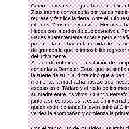
Como la diosa se niega a hacer fructificar
Zeus intenta convencerla por varios medi
regrese y fertilice la tierra. Ante el nulo re
intentos, Zeus cede y envía a Hermes a h
Hades con la orden de que devuelva a Pe
Hades aparentemente accede pero enga
probar a la muchacha la comida de los mu
de granada lo que le imposibilita regresar 
definitivamente.
Se acordó entonces una solución de comp
contentar a Deméter, Zeus, que se sentía
la suerte de su hija, dictaminó que a partir
momento, la muchacha pasase tres meses 
esposo en el Tártaro y el resto de los mes
su madre entre los vivos. Cuando Perséf
junto a su esposo, es la estación invernal 
queda estéril; cuando la joven sube al Olim
verdes la acompañan y comienza la prima
Con el transcurso de los siglos, las atribu