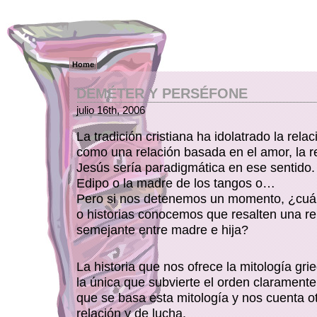
Home
DEMÉTER Y PERSÉFONE
julio 16th, 2006
La tradición cristiana ha idolatrado la rela
como una relación basada en el amor, la r
Jesús sería paradigmática en ese sentido
Edipo o la madre de los tangos o…
Pero si nos detenemos un momento, ¿cuá
o historias conocemos que resalten una re
semejante entre madre e hija?
La historia que nos ofrece la mitología grie
la única que subvierte el orden claramente 
que se basa esta mitología y nos cuenta 
relación y de lucha.