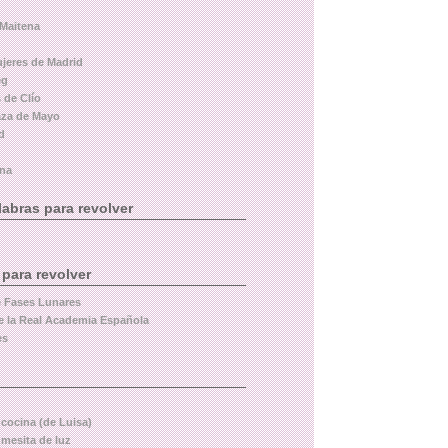
 Maitena
ujeres de Madrid
eg
 de Clío
aza de Mayo
d
ina
abras para revolver
 para revolver
e Fases Lunares
e la Real Academia Española
es
 cocina (de Luisa)
 mesita de luz