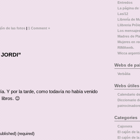
Entredos
La página de
Las/12
Librería de M
Llibreria Pròl
jón de las fotos
|
1 Comment »
Los mensajes
Madres de Pl
Mujeres en re
RIMAweb.
Wicca argent
 JORDI”
Webs de pal
Verbàlia
Webs útiles
a. Y por la tarde, como todavía no había venido
Calendario d
libros. 😉
Diccionario d
patrocinador
Categories
Cajonera
El cajón de la
published) (required)
El cajón de la