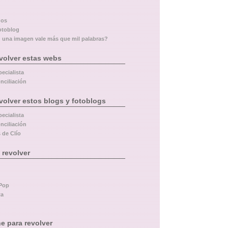
dos
otoblog
 una imagen vale más que mil palabras?
volver estas webs
pecialista
nciliación
volver estos blogs y fotoblogs
pecialista
nciliación
 de Clío
 revolver
Pop
ta
e para revolver