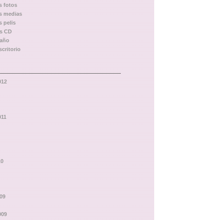
s fotos
as medias
s pelis
os CD
baño
scritorio
012
011
10
09
009