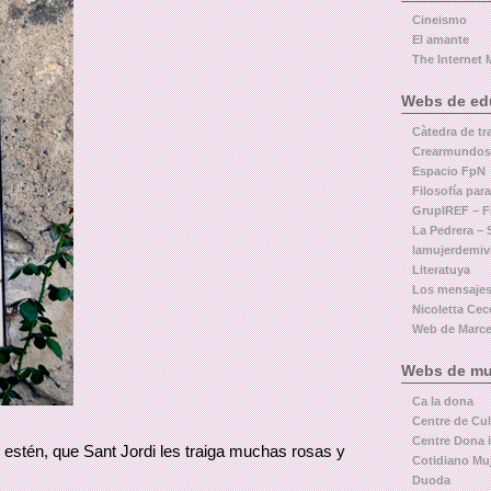
Cineismo
El amante
The Internet 
Webs de educ
Càtedra de tr
Crearmundos
Espacio FpN
Filosofía par
GrupIREF – Fi
La Pedrera – 
lamujerdemiv
Literatuya
Los mensajes
Nicoletta Cecc
Web de Marcel
Webs de muj
Ca la dona
Centre de Cu
Centre Dona i
 estén, que Sant Jordi les traiga muchas rosas y
Cotidiano Mu
Duoda