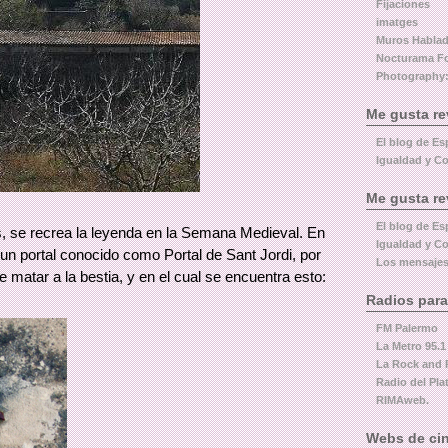
Fijaciones
imatges
Muros Habla
Nocturama F
Photography:
Me gusta re
El blog de Es
Igualdad y Co
Me gusta re
El blog de Es
s, se recrea la leyenda en la Semana Medieval. En
Igualdad y Co
 un portal conocido como Portal de Sant Jordi, por
Los mensajes
 matar a la bestia, y en el cual se encuentra esto:
Radios para
FM Palermo
La Metro 95.1
La Rock and 
Radio del Pla
RIMAweb.
Webs de cin