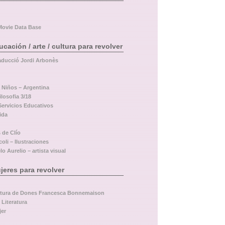
Movie Data Base
ación / arte / cultura para revolver
aducció Jordi Arbonès
a Niños – Argentina
losofia 3/18
Servicios Educativos
ida
 de Clío
oli – Ilustraciones
o Aurelio – artista visual
eres para revolver
ltura de Dones Francesca Bonnemaison
 Literatura
jer