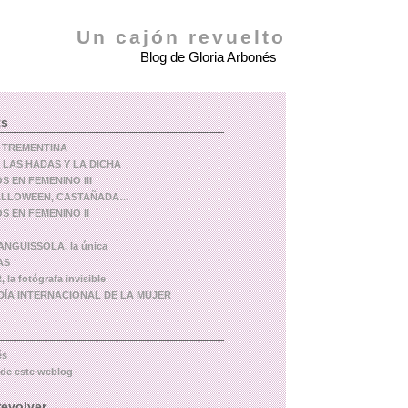
Un cajón revuelto
Blog de Gloria Arbonés
ts
 TREMENTINA
 LAS HADAS Y LA DICHA
 EN FEMENINO III
ALLOWEEN, CASTAÑADA…
 EN FEMENINO II
NGUISSOLA, la única
AS
 la fotógrafa invisible
l DÍA INTERNACIONAL DE LA MUJER
és
 de este weblog
revolver