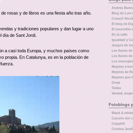
Andreu Buen
e rosas y de libros es una fiesta año tras año.
Blog de Luis 
Creació filosò
El blog de Es
eyendas y tradiciones populares y dan lugar a uno
El escondite 
 día de Sant Jordi.
En la calle
Igualdad y Co
Juegos de in
ún a casi toda Europa, y muchos países como
Les llunes de 
Les llunes de
omo propia. En Catalunya, es en la población de
Los mensajes
fuerza.
Mujeres a bo
Mujeres de 
Mujeres que 
Orsai
Todas
Verdad, mujer
Fotoblogs p
Black & white
Cazurro dot 
Copyleft
Cristina Jordà