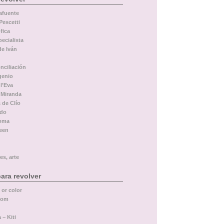
afuente
Pescetti
fica
pecialista
de Iván
nciliación
genio
l’Eva
 Miranda
 de Clío
rdo
Roma
leen
es, arte
ara revolver
 or color
com
 – Kiti