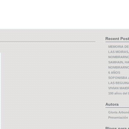
Recent Pos
MEMORIA DE
LAS MOIRAS,
NOMBRARNOS
SAMHAIN, H
NOMBRARNOS
6 AÑOS
SOFONISBA A
LAS BEGUIN
VIVIAN MAIER,
100 años de
Autora
Gloria Arbon
Presentación
Blogs para 