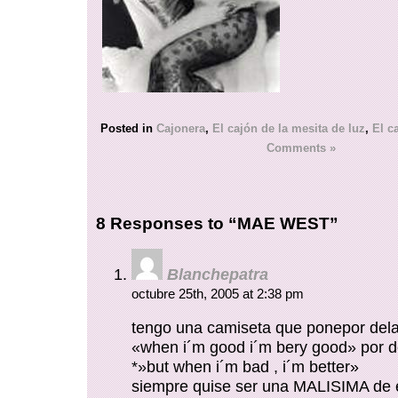
Posted in
Cajonera
,
El cajón de la mesita de luz
,
El c
Comments »
8 Responses to “MAE WEST”
Blanchepatra
octubre 25th, 2005 at 2:38 pm
tengo una camiseta que ponepor del
«when i´m good i´m bery good» por d
*»but when i´m bad , i´m better»
siempre quise ser una MALISIMA de