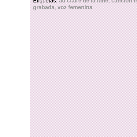
Etiquetas:
au claire de la lune
,
canción 
grabada
,
voz femenina