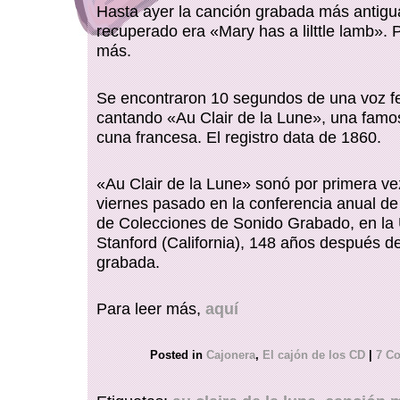
Hasta ayer la canción grabada más antigu
recuperado era «Mary has a lilttle lamb». 
más.
Se encontraron 10 segundos de una voz 
cantando «Au Clair de la Lune», una famo
cuna francesa. El registro data de 1860.
«Au Clair de la Lune» sonó por primera vez
viernes pasado en la conferencia anual de
de Colecciones de Sonido Grabado, en la 
Stanford (California), 148 años después d
grabada.
Para leer más,
aquí
Posted in
Cajonera
,
El cajón de los CD
|
7 C