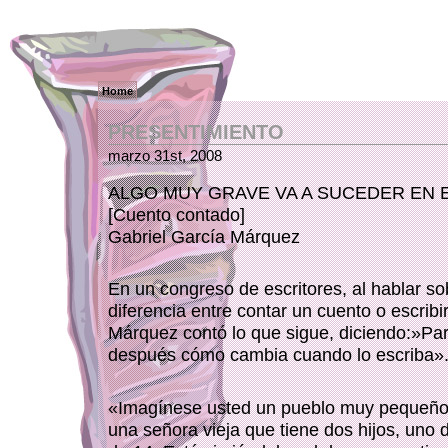
Home
PRESENTIMIENTO
marzo 31st, 2008
ALGO MUY GRAVE VA A SUCEDER EN 
[Cuento contado]
Gabriel García Márquez
En un congreso de escritores, al hablar so
diferencia entre contar un cuento o escribi
Márquez contó lo que sigue, diciendo:»Pa
después cómo cambia cuando lo escriba»
«Imagínese usted un pueblo muy pequeñ
una señora vieja que tiene dos hijos, uno 