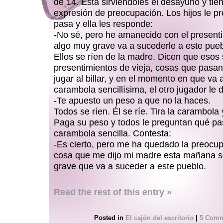
de 14. Está sirviéndoles el desayuno y tie
expresión de preocupación. Los hijos le p
pasa y ella les responde:
-No sé, pero he amanecido con el present
algo muy grave va a sucederle a este pueb
Ellos se ríen de la madre. Dicen que esos
presentimientos de vieja, cosas que pasan.
jugar al billar, y en el momento en que va a
carambola sencillísima, el otro jugador le d
-Te apuesto un peso a que no la haces.
Todos se ríen. Él se ríe. Tira la carambola 
Paga su peso y todos le preguntan qué pas
carambola sencilla. Contesta:
-Es cierto, pero me ha quedado la preocu
cosa que me dijo mi madre esta mañana s
grave que va a suceder a este pueblo.
Read the rest of this entry »
Posted in
El cajón del escritorio
|
5 Comm