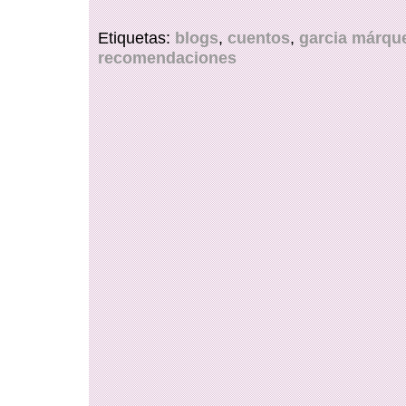
Etiquetas:
blogs
,
cuentos
,
garcia márqu
recomendaciones