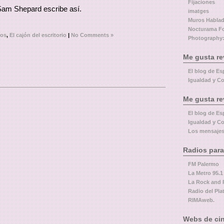
Fijaciones
Sam Shepard escribe así.
imatges
Muros Habla
Nocturama F
tos
,
El cajón del escritorio
|
No Comments »
Photography:
Me gusta re
El blog de Es
Igualdad y Co
Me gusta re
El blog de Es
Igualdad y Co
Los mensajes
Radios para
FM Palermo
La Metro 95.1
La Rock and 
Radio del Pla
RIMAweb.
Webs de cin