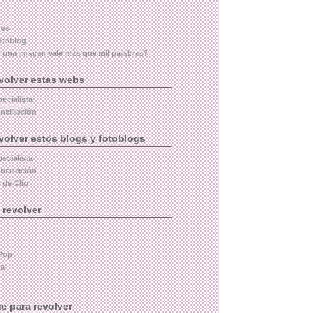
dos
otoblog
 una imagen vale más que mil palabras?
volver estas webs
pecialista
nciliación
volver estos blogs y fotoblogs
pecialista
nciliación
 de Clío
 revolver
Pop
ta
e para revolver