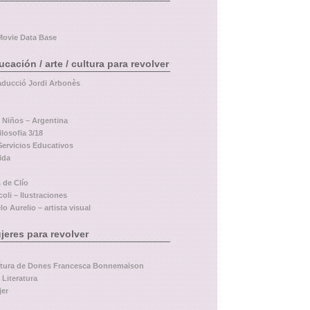
Movie Data Base
ación / arte / cultura para revolver
aducció Jordi Arbonès
a Niños – Argentina
losofia 3/18
Servicios Educativos
ida
 de Clío
oli – Ilustraciones
o Aurelio – artista visual
eres para revolver
ltura de Dones Francesca Bonnemaison
 Literatura
jer