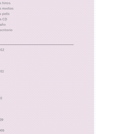
s fotos
as medias
s pelis
os CD
baño
scritorio
012
011
10
09
009