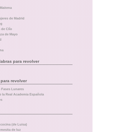
 Maitena
ujeres de Madrid
eg
 de Clío
aza de Mayo
d
ina
abras para revolver
 para revolver
e Fases Lunares
e la Real Academia Española
es
 cocina (de Luisa)
 mesita de luz