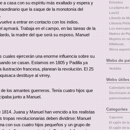
lve a casa con su espíritu más exaltado y espera y
Entredos
La página de
raordinario que la saque de la monotonía del
Las/12
.
Librería de M
uelve a entrar en contacto con los indios.
Llibreria Pròl
l aymará. Trabaja en el campo, en las tareas de la
Los mensajes
Madres de Pl
lardo, la madre del que será su esposo, Manuel
Mujeres en re
RIMAweb.
Wicca argent
los cuales ejercerán una enorme influencia sobre su
Webs de pal
uando se casan. Estamos en 1805 y Padilla ya
a ilustración francesa, planean la revolución. El 25
Verbàlia
uisaca destituye al virrey.
Webs útiles
Calendario d
de los amantes guerreros. Tenía cuatro hijos que
Diccionario d
icipaba junto a Manuel.
patrocinador
Categories
 1814. Juana y Manuel han vencido a los realistas
Cajonera
as tropas revolucionarias deben dividirse: Manuel
El cajón de la
na con sus cuatro hijos pequeños y un grupo de
El cajón de la