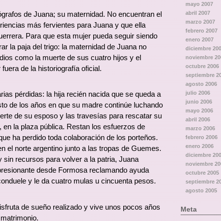
mayo 2007
abril 2007
ógrafos de Juana; su maternidad. No encuentran el
marzo 2007
riencias más fervientes para Juana y que ella
febrero 2007
guerrera. Para que esta mujer pueda seguir siendo
enero 2007
ar la paja del trigo: la maternidad de Juana no
diciembre 20
ios como la muerte de sus cuatro hijos y el
noviembre 20
octubre 2006
era de la historiografía oficial.
septiembre 2
agosto 2006
julio 2006
ias pérdidas: la hija recién nacida que se queda a
junio 2006
resto de los años en que su madre continúe luchando
mayo 2006
erte de su esposo y las travesías para rescatar su
abril 2006
 en la plaza pública. Restan los esfuerzos de
marzo 2006
que ha perdido toda colaboración de los porteños.
febrero 2006
enero 2006
 el norte argentino junto a las tropas de Guemes.
diciembre 20
in recursos para volver a la patria, Juana
noviembre 20
impresionante desde Formosa reclamando ayuda
octubre 2005
 conduele y le da cuatro mulas u cincuenta pesos.
septiembre 2
agosto 2005
disfruta de sueño realizado y vive unos pocos años
Meta
u matrimonio.