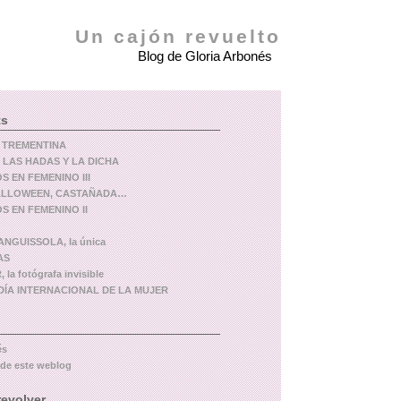
Un cajón revuelto
Blog de Gloria Arbonés
ts
 TREMENTINA
 LAS HADAS Y LA DICHA
 EN FEMENINO III
ALLOWEEN, CASTAÑADA…
 EN FEMENINO II
NGUISSOLA, la única
AS
 la fotógrafa invisible
l DÍA INTERNACIONAL DE LA MUJER
és
 de este weblog
revolver