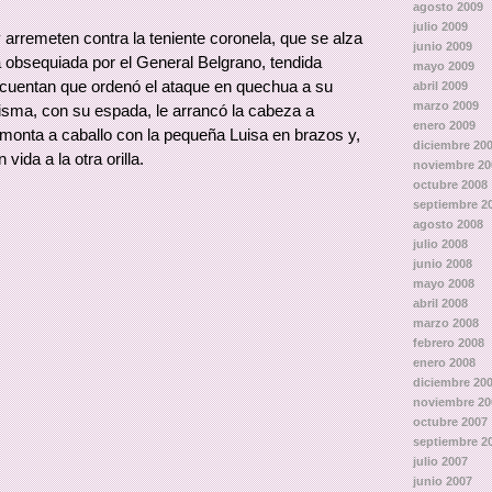
agosto 2009
julio 2009
arremeten contra la teniente coronela, que se alza
junio 2009
da obsequiada por el General Belgrano, tendida
mayo 2009
cuentan que ordenó el ataque en quechua a su
abril 2009
marzo 2009
misma, con su espada, le arrancó la cabeza a
enero 2009
monta a caballo con la pequeña Luisa en brazos y,
diciembre 20
vida a la otra orilla.
noviembre 20
octubre 2008
septiembre 2
agosto 2008
julio 2008
junio 2008
mayo 2008
abril 2008
marzo 2008
febrero 2008
enero 2008
diciembre 20
noviembre 20
octubre 2007
septiembre 2
julio 2007
junio 2007