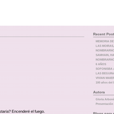
Recent Pos
MEMORIA DE
LAS MOIRAS,
NOMBRARNOS
SAMHAIN, H
NOMBRARNOS
6 AÑOS
SOFONISBA A
LAS BEGUIN
VIVIAN MAIER,
100 años de
Autora
Gloria Arbon
Presentación
staría? Encenderé el fuego.
Blogs para 