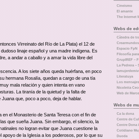
Cineismo
El amante
The Internet 
Webs de educ
Càtedra de tr
Crearmundos
tonces Virreinato del Río de La Plata) el 12 de
Espacio FpN
 dudoso linaje español y una madre indígena. Es
Filosofía par
e, a andar a caballo y a amar la vida libre del
GrupIREF – Fi
La Pedrera – 
escencia. A los siete años queda huérfana, en poco
lamujerdemiv
Literatuya
 su hermana Rosalía, quedan a cargo de una tía
Los mensajes
 muy mala relación y quien intenta en vano
Nicoletta Cecc
ras. La tiranía de la quietud y la falta de
Web de Marcel
 Juana que, poco a poco, deja de hablar.
Webs de muj
Ca la dona
a en el Monasterio de Santa Teresa con el fin de
Centre de Cu
las que sueña Juana. Sin embargo, el silencio, la
Centre Dona i
 matinales no logran evitar que Juana cuestione la
Cotidiano Mu
 el apoyo de la Iglesia a los poderosos, por lo que su
Duoda