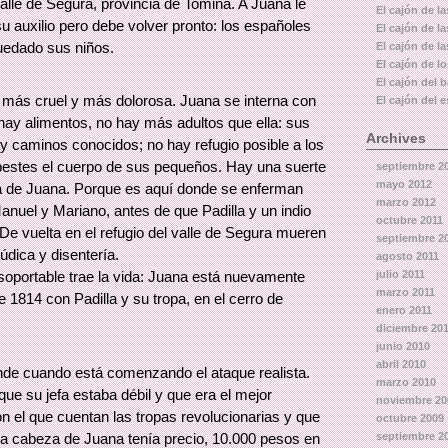
 valle de Segura, provincia de Tomina. A Juana le
El cajón de la
su auxilio pero debe volver pronto: los españoles
El cajón de l
uedado sus niños.
El cajón de la
El cajón de l
El cajón del 
 más cruel y más dolorosa. Juana se interna con
El cajón del e
hay alimentos, no hay más adultos que ella: sus
Archives
y caminos conocidos; no hay refugio posible a los
e pestes el cuerpo de sus pequeños. Hay una suerte
septiembre 2
mayo 2012
da de Juana. Porque es aquí donde se enferman
marzo 2012
nuel y Mariano, antes de que Padilla y un indio
octubre 2011
 De vuelta en el refugio del valle de Segura mueren
septiembre 2
údica y disentería.
agosto 2011
soportable trae la vida: Juana está nuevamente
julio 2011
marzo 2011
1814 con Padilla y su tropa, en el cerro de
enero 2011
diciembre 20
junio 2010
abril 2010
rande cuando está comenzando el ataque realista.
marzo 2010
e su jefa estaba débil y que era el mejor
noviembre 20
n el que cuentan las tropas revolucionarias y que
octubre 2009
la cabeza de Juana tenía precio, 10.000 pesos en
septiembre 2