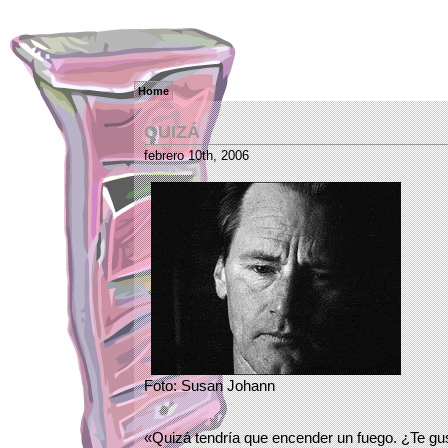
Home
QUIZÁ
febrero 10th, 2006
Foto: Susan Johann
«Quizá tendría que encender un fuego. ¿Te gu