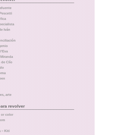
afuente
Pescetti
fica
pecialista
de Iván
nciliación
genio
l’Eva
 Miranda
 de Clío
rdo
Roma
leen
es, arte
ara revolver
 or color
com
 – Kiti