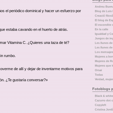
Andreu Buen
s el periódico dominical y hacer un esfuerzo por
Blog de Luis 
Creació filosò
El blog de Es
El escondite 
 que estaba cavando en el huerto de atrás.
En la calle
Igualdad y Co
Juegos de in
omar Vitamina C. ¿Quieres una taza de té?
Les llunes de 
Les llunes de
Los mensajes
sin rumbo.
Mujeres a bo
Mujeres de 
Mujeres que 
overme de allí y dejar de inventarme motivos para
Orsai
Todas
Verdad, mujer
ón. ¿Te gustaría conversar?»
Fotoblogs p
Black & white
Cazurro dot 
Copyleft
Cristina Jordà