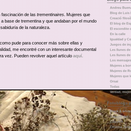
Andreu Buen
Blog de Luis 
 fascinación de las
trementinaires
. Mujeres que
Creació filosò
s a base de trementina y que andaban por el mundo
El blog de Es
sabiduría de la naturaleza.
El escondite 
En la calle
Igualdad y Co
 como pude para conocer más sobre ellas y
Juegos de in
ualidad, me encontré con un interesante documental
Les llunes de 
tra vez. Pueden revolver aquel artículo
aquí.
Les llunes de
Los mensajes
Mujeres a bo
Mujeres de 
Mujeres que 
Orsai
Todas
Verdad, mujer
Fotoblogs p
Black & white
Cazurro dot 
Copyleft
Cristina Jordà