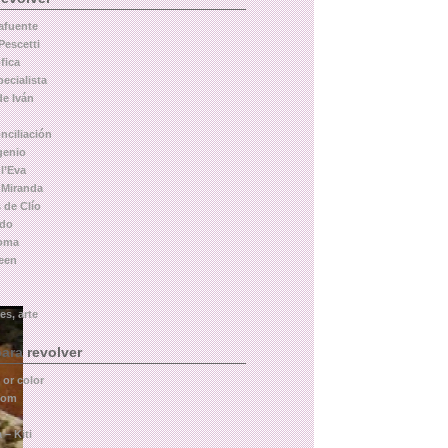
afuente
Pescetti
fica
pecialista
de Iván
nciliación
genio
l’Eva
 Miranda
 de Clío
rdo
Roma
leen
es, arte
ara revolver
 or color
com
 – Kiti