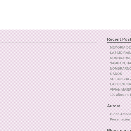
Recent Pos
MEMORIA DE
LAS MOIRAS,
NOMBRARNOS
SAMHAIN, H
NOMBRARNOS
6 AÑOS
SOFONISBA A
LAS BEGUIN
VIVIAN MAIER,
100 años de
Autora
Gloria Arbon
Presentación
Blogs para 