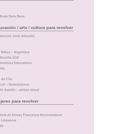
Movie Data Base
ación / arte / cultura para revolver
aducció Jordi Arbonès
a Niños – Argentina
losofia 3/18
Servicios Educativos
ida
 de Clío
oli – Ilustraciones
o Aurelio – artista visual
eres para revolver
ltura de Dones Francesca Bonnemaison
 Literatura
jer