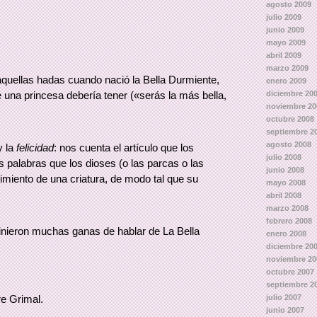
agosto 2009
julio 2009
junio 2009
mayo 2009
abril 2009
marzo 2009
 aquellas hadas cuando nació la Bella Durmiente,
enero 2009
una princesa debería tener («serás la más bella,
diciembre 20
noviembre 20
octubre 2008
septiembre 2
agosto 2008
y la
felicidad
: nos cuenta el artículo que los
julio 2008
s palabras que los dioses (o las parcas o las
junio 2008
iento de una criatura, de modo tal que su
mayo 2008
.
abril 2008
marzo 2008
febrero 2008
nieron muchas ganas de hablar de La Bella
enero 2008
diciembre 20
noviembre 20
octubre 2007
septiembre 2
julio 2007
re Grimal.
junio 2007