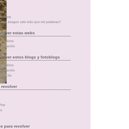
dos
otoblog
 una imagen vale más que mil palabras?
volver estas webs
pecialista
nciliación
volver estos blogs y fotoblogs
pecialista
nciliación
 de Clío
 revolver
Pop
ta
e para revolver