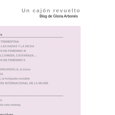
Un cajón revuelto
Blog de Gloria Arbonés
ts
 TREMENTINA
 LAS HADAS Y LA DICHA
 EN FEMENINO III
ALLOWEEN, CASTAÑADA…
 EN FEMENINO II
NGUISSOLA, la única
AS
 la fotógrafa invisible
l DÍA INTERNACIONAL DE LA MUJER
és
 de este weblog
revolver