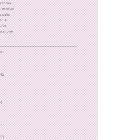
s fotos
as medias
s pelis
os CD
baño
scritorio
012
011
10
09
009