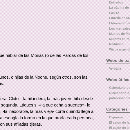
Entredos
La página de
Las/12
Librería de M
Llibreria Pròl
Los mensajes
Madres de Pl
Mujeres en re
RIMAweb.
Wicca argent
ue hablar de las Moiras (o de las Parcas de los
Webs de pal
Verbàlia
unos, o hijas de la Noche, según otros, son las
Webs útiles
as.
Calendario d
Diccionario d
era, Cloto – la hilandera, la más joven- hila desde
patrocinador
 segunda, Láquesis -«la que echa a suertes»- lo
Categories
 -la inexorable, la más vieja- corta cuando llega al
ella escogía la forma en la que moría cada persona,
Cajonera
El cajón de la
n sus afiladas tijeras.
El cajón de la