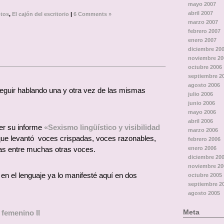
mayo 2007
abril 2007
otos
,
El cajón del escritorio
|
6 Comments »
marzo 2007
febrero 2007
enero 2007
diciembre 20
noviembre 20
octubre 2006
septiembre 2
agosto 2006
eguir hablando una y otra vez de las mismas
julio 2006
junio 2006
mayo 2006
abril 2006
cer su informe
«Sexismo lingüístico y visibilidad
marzo 2006
que levantó voces crispadas, voces razonables,
febrero 2006
enero 2006
as entre muchas otras voces.
diciembre 20
noviembre 20
en el lenguaje ya lo manifesté aquí en dos
octubre 2005
septiembre 2
agosto 2005
Meta
femenino II