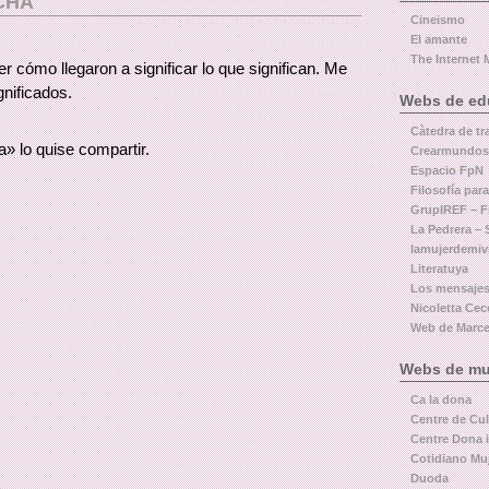
CHA
Cineismo
El amante
The Internet 
 cómo llegaron a significar lo que significan. Me
gnificados.
Webs de educ
Càtedra de tr
» lo quise compartir.
Crearmundos
Espacio FpN
Filosofía par
GrupIREF – Fi
La Pedrera – 
lamujerdemiv
Literatuya
Los mensajes
Nicoletta Cecc
Web de Marcel
Webs de muj
Ca la dona
Centre de Cu
Centre Dona i
Cotidiano Mu
Duoda