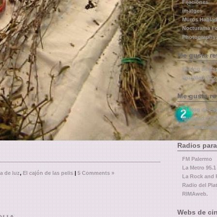
Fijaciones
imatges
Muros Habla
Nocturama F
Photography:
Me gusta re
El blog de Es
Igualdad y Co
Me gusta re
El blog de Es
Igualdad y Co
Los mensajes
Radios para
FM Palermo
La Metro 95.1
a de luz
,
El cajón de las pelis
|
5 Comments »
La Rock and 
Radio del Pla
RIMAweb.
Webs de cin