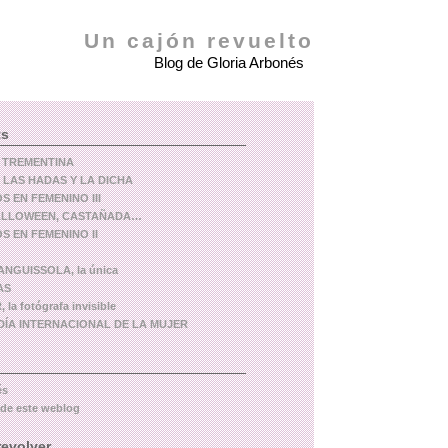
Un cajón revuelto
Blog de Gloria Arbonés
ts
 TREMENTINA
 LAS HADAS Y LA DICHA
 EN FEMENINO III
ALLOWEEN, CASTAÑADA…
 EN FEMENINO II
NGUISSOLA, la única
AS
 la fotógrafa invisible
l DÍA INTERNACIONAL DE LA MUJER
és
 de este weblog
revolver