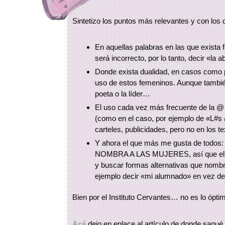
Sintetizo los puntos más relevantes y con los
En aquellas palabras en las que exista 
será incorrecto, por lo tanto, decir «la 
Donde exista dualidad, en casos como po
uso de estos femeninos. Aunque tambié
poeta o la líder…
El uso cada vez más frecuente de la @ 
(como en el caso, por ejemplo de «L#s 
carteles, publicidades, pero no en lo
Y ahora el que más me gusta de todos:
NOMBRA A LAS MUJERES, así que el Ins
y buscar formas alternativas que nombr
ejemplo decir «mi alumnado» en vez d
Bien por el Instituto Cervantes… no es lo óp
Acá
dejo en enlace al artículo de donde saqué 