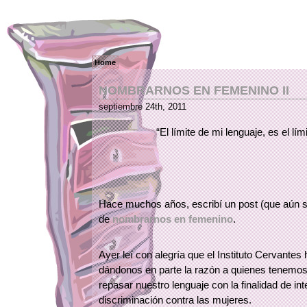
Home
NOMBRARNOS EN FEMENINO II
septiembre 24th, 2011
“El límite de mi lenguaje, es el 
Hace muchos años, escribí un post (que aún s
de
nombrarnos en femenino
.
Ayer leí con alegría que el Instituto Cervantes
dándonos en parte la razón a quienes tenemos 
repasar nuestro lenguaje con la finalidad de int
discriminación contra las mujeres.