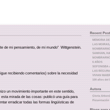
Recent Pos
MEMORIA DE
LAS MOIRAS,
límite de mi pensamiento, de mi mundo” Wittgenstein.
NOMBRARNOS
SAMHAIN, H
NOMBRARNOS
6 AÑOS
SOFONISBA A
LAS BEGUIN
igue recibiendo comentarios) sobre la necesidad
VIVIAN MAIER,
100 años de
Autora
 hizo un movimiento importante en este sentido,
Gloria Arbon
esta mirada de las cosas: publicó una guía para
Presentación
entar erradicar todas las formas lingüísticas de
Blogs para 