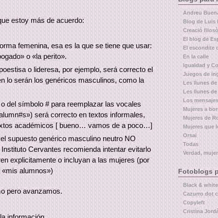
Andreu Buen
 que estoy más de acuerdo:
Blog de Luis 
Creació filosò
El blog de Es
forma femenina, esa es la que se tiene que usar:
El escondite 
abogado» o «la perito».
En la calle
Igualdad y Co
estisa o lideresa, por ejemplo, será correcto el
Juegos de in
n lo serán los genéricos masculinos, como la
Les llunes de 
Les llunes de
Los mensajes
o del símbolo # para reemplazar las vocales
Mujeres a bo
alumn#s») será correcto en textos informales,
Mujeres de 
s textos académicos [ bueno… vamos de a poco…]
Mujeres que 
Orsai
 el supuesto genérico masculino neutro NO
Todas
tituto Cervantes recomienda intentar evitarlo
Verdad, mujer
en explicitamente o incluyan a las mujeres (por
e «mis alumnos»)
Fotoblogs p
Black & white
timo pero avanzamos.
Cazurro dot 
Copyleft
Cristina Jordà
la información.