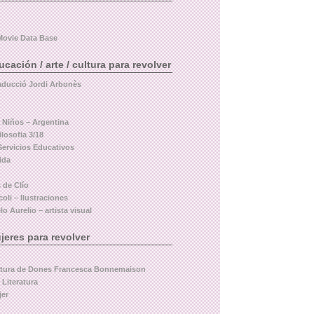
Movie Data Base
ación / arte / cultura para revolver
aducció Jordi Arbonès
a Niños – Argentina
losofia 3/18
Servicios Educativos
ida
 de Clío
oli – Ilustraciones
o Aurelio – artista visual
eres para revolver
ltura de Dones Francesca Bonnemaison
 Literatura
jer