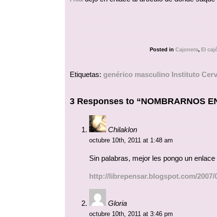
Posted in
Cajonera
,
El caj
Etiquetas:
genérico masculino Instituto Cer
3 Responses to “NOMBRARNOS EN
Chilaklon
octubre 10th, 2011 at 1:48 am
Sin palabras, mejor les pongo un enlace 
http://librepensar.blogspot.com/2007/
Gloria
octubre 10th, 2011 at 3:46 pm