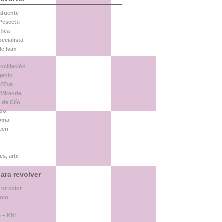
afuente
Pescetti
fica
pecialista
de Iván
nciliación
genio
l’Eva
 Miranda
 de Clío
rdo
Roma
leen
es, arte
ara revolver
 or color
com
 – Kiti