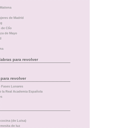
 Maitena
ujeres de Madrid
eg
 de Clío
aza de Mayo
d
ina
abras para revolver
 para revolver
e Fases Lunares
e la Real Academia Española
es
 cocina (de Luisa)
 mesita de luz