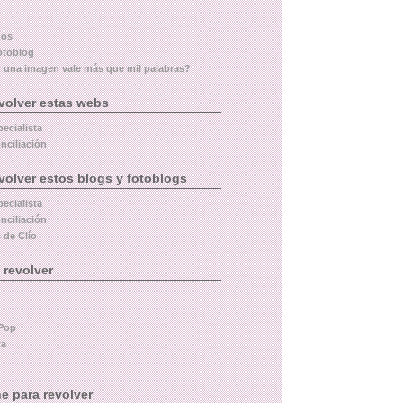
dos
otoblog
 una imagen vale más que mil palabras?
volver estas webs
pecialista
nciliación
volver estos blogs y fotoblogs
pecialista
nciliación
 de Clío
 revolver
Pop
ta
e para revolver