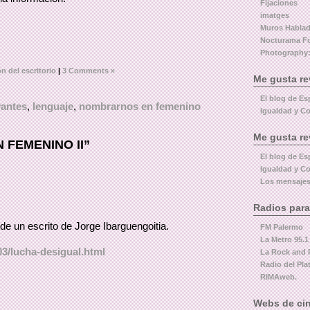
Fijaciones
imatges
Muros Habla
Nocturama F
Photography:
ón del escritorio
|
3 Comments »
Me gusta re
El blog de Es
vantes
,
lenguaje
,
nombrarnos en femenino
Igualdad y Co
Me gusta re
 FEMENINO II”
El blog de Es
Igualdad y Co
Los mensajes
Radios para
de un escrito de Jorge Ibarguengoitia.
FM Palermo
La Metro 95.1
03/lucha-desigual.html
La Rock and 
Radio del Pla
RIMAweb.
Webs de cin