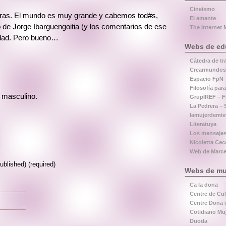
Cineismo
abras. El mundo es muy grande y cabemos tod#s,
El amante
o de Jorge Ibarguengoitia (y los comentarios de ese
The Internet 
erdad. Pero bueno…
Webs de educ
Càtedra de tr
Crearmundos
Espacio FpN
Filosofía par
e masculino.
GrupIREF – Fi
La Pedrera – 
lamujerdemiv
Literatuya
Los mensajes
Nicoletta Cecc
Web de Marcel
published) (required)
Webs de muj
Ca la dona
Centre de Cu
Centre Dona i
Cotidiano Mu
Duoda