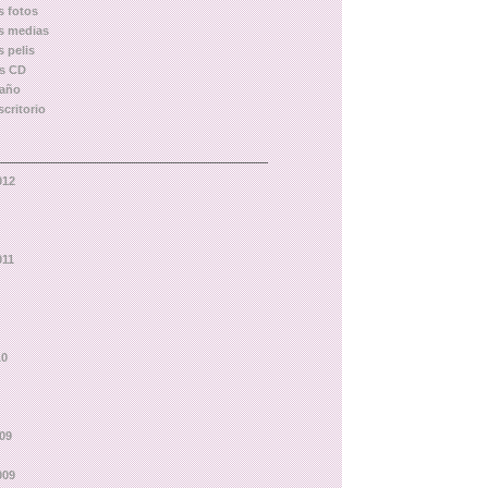
s fotos
as medias
s pelis
os CD
baño
scritorio
012
011
10
09
009