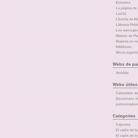
Entredos
La página de
Las/12
Librería de M
Llibreria Pròl
Los mensajes
Madres de Pl
Mujeres en re
RIMAweb.
Wicca argent
Webs de pal
Verbàlia
Webs útiles
Calendario d
Diccionario d
patrocinador
Categories
Cajonera
El cajón de la
El cajón de la