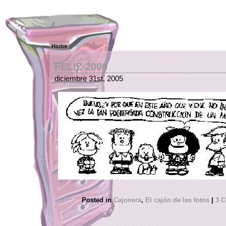
Home
FELIZ 2006
diciembre 31st, 2005
Posted in
Cajonera
,
El cajón de las fotos
|
3 