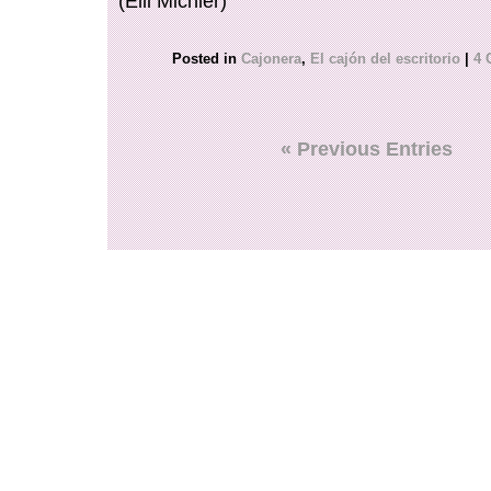
(Elli Michler)
Posted in
Cajonera
,
El cajón del escritorio
|
4 
« Previous Entries