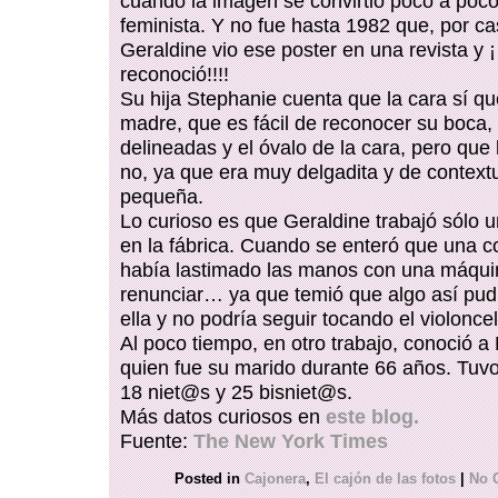
cuando la imagen se convirtió poco a poc
feminista. Y no fue hasta 1982 que, por ca
Geraldine vio ese poster en una revista y ¡
reconoció!!!!
Su hija Stephanie cuenta que la cara sí qu
madre, que es fácil de reconocer su boca, 
delineadas y el óvalo de la cara, pero que
no, ya que era muy delgadita y de contex
pequeña.
Lo curioso es que Geraldine trabajó sólo
en la fábrica. Cuando se enteró que una 
había lastimado las manos con una máquin
renunciar… ya que temió que algo así pud
ella y no podría seguir tocando el violoncel
Al poco tiempo, en otro trabajo, conoció a
quien fue su marido durante 66 años. Tuvo
18 niet@s y 25 bisniet@s.
Más datos curiosos en
este blog.
Fuente:
The New York Times
Posted in
Cajonera
,
El cajón de las fotos
|
No 