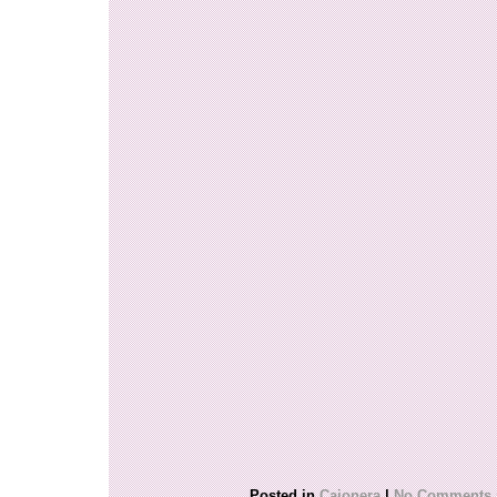
Posted in
Cajonera
|
No Comments 