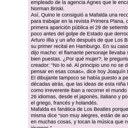
empleado de la agencia Agnes que le encar
Norman Briski.
Así, Quino le consiguió a Mafalda una re
para trabajar en la revista Primera Plana,
primera aparición pública el 29 de setiemb
poco antes del golpe de Estado que derroc
Arturo Illia y un año después de que Los B
su primer recital en Hamburgo. En su caso,
dijo macho: el flamante personaje llevaba 
bien puestas. ¿Por qué mujer?, le pregunt
creador: “No lo sé. Al principio uno no se 
pensar en esas cosas», dice hoy Joaquín 
El dibujante tampoco se había puesto a pe
décadas atrás, que las ideas de esta niña 
como irreverente iban a recorrer el mundo
26 idiomas, desde el japonés, italiano y p
el griego, francés y holandés.
Mafalda es fanática de Los Beatles porque
misma dice “son muy alegres, están de a
en muchas cosas, y tocan la música que n
jóvenes.”