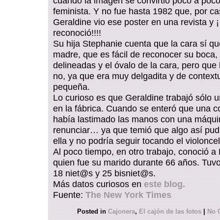
cuando la imagen se convirtió poco a poc
feminista. Y no fue hasta 1982 que, por ca
Geraldine vio ese poster en una revista y ¡
reconoció!!!!
Su hija Stephanie cuenta que la cara sí qu
madre, que es fácil de reconocer su boca, 
delineadas y el óvalo de la cara, pero que
no, ya que era muy delgadita y de contex
pequeña.
Lo curioso es que Geraldine trabajó sólo
en la fábrica. Cuando se enteró que una 
había lastimado las manos con una máquin
renunciar… ya que temió que algo así pud
ella y no podría seguir tocando el violoncel
Al poco tiempo, en otro trabajo, conoció a
quien fue su marido durante 66 años. Tuvo
18 niet@s y 25 bisniet@s.
Más datos curiosos en
este blog.
Fuente:
The New York Times
Posted in
Cajonera
,
El cajón de las fotos
|
No 