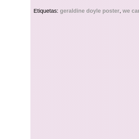
Etiquetas:
geraldine doyle poster
,
we can