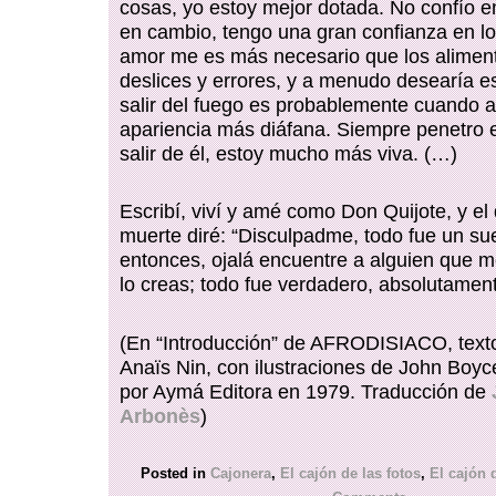
cosas, yo estoy mejor dotada. No confío e
en cambio, tengo una gran confianza en l
amor me es más necesario que los aliment
deslices y errores, y a menudo desearía es
salir del fuego es probablemente cuando 
apariencia más diáfana. Siempre penetro en
salir de él, estoy mucho más viva. (…)
Escribí, viví y amé como Don Quijote, y el
muerte diré: “Disculpadme, todo fue un su
entonces, ojalá encuentre a alguien que m
lo creas; todo fue verdadero, absolutamen
(En “Introducción” de AFRODISIACO, texto
Anaïs Nin, con ilustraciones de John Boyc
por Aymá Editora en 1979. Traducción de
Arbonès
)
Posted in
Cajonera
,
El cajón de las fotos
,
El cajón d