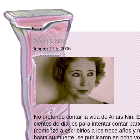
Home
ANAÏS NIN
febrero 17th, 2006
No pretendo contar la vida de Anaïs Nin. El
cientos de diarios para intentar contar part
(comenzó a escribirlos a los trece años y 
hasta su muerte -se publicaron en ocho v