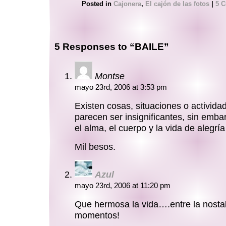
Posted in
Cajonera
,
El cajón de las fotos
|
5 
5 Responses to “BAILE”
Montse
mayo 23rd, 2006 at 3:53 pm
Existen cosas, situaciones o activida
parecen ser insignificantes, sin emba
el alma, el cuerpo y la vida de alegría 
Mil besos.
Azul
mayo 23rd, 2006 at 11:20 pm
Que hermosa la vida….entre la nostal
momentos!