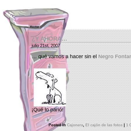
Home
¿Y AHORA…
julio 21st, 2007
… qué vamos a hacer sin el
Negro Fonta
¡Qué lo parió!
Posted in
Cajonera
,
El cajón de las fotos
|
1 