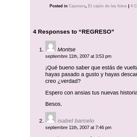
Posted in
Cajonera
,
El cajón de las fotos
|
4 
4 Responses to “REGRESO”
Montse
septiembre 11th, 2007 at 3:53 pm
¡Qué bueno saber que estás de vuelta!
hayas pasado a gusto y hayas desca
creo ¿verdad?
Espero con ansias tus nuevas histori
Besos.
isabel barcelo
septiembre 11th, 2007 at 7:46 pm