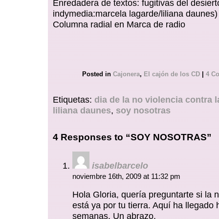
Enredadera de textos: fugitivas del desiert
indymedia:marcela lagarde/liliana daunes)
Columna radial en Marca de radio
Posted in
Cajonera
,
El cajón de los CD
|
4 C
Etiquetas:
dia de la no violencia contra 
liliana daunes
,
soy nosotras
4 Responses to “SOY NOSOTRAS”
isabelbarcelo
noviembre 16th, 2009 at 11:32 pm
Hola Gloria, quería preguntarte si la 
está ya por tu tierra. Aquí ha llegado
semanas. Un abrazo.