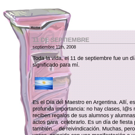
Home
11 DE SEPTIEMBRE
septiembre 11th, 2008
Toda la vida, el 11 de septiembre fue un 
significado para mí.
Es el Día del Maestro en Argentina. Allí, e
profunda importancia: no hay clases, l@
reciben regalos de sus alumnos y alumnas
actos para celebrarlo. Es un día de fiesta 
también… de reivindicación. Muchas, per