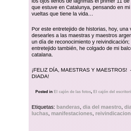
los ojos llenos de lágrimas el primer 11 d
que estuve en Catalunya, pensando en mi 
vueltas que tiene la vida…
Por este entretejido de historias, hoy, una
desearles a las maestras y maestros arge
un día de reconocimiento y reivindicación; 
entretejido también, he colgado de mi balc
catalana.
¡FELIZ DÍA, MAESTRAS Y MAESTROS
DIADA!
Posted in
El cajón de las fotos
,
El cajón del escritor
Etiquetas:
banderas
,
dia del maestro
,
di
luchas
,
manifestaciones
,
reivindicacio