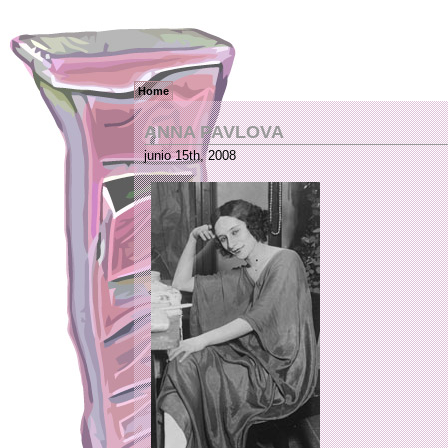
Home
ANNA PAVLOVA
junio 15th, 2008