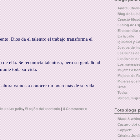
Andreu Buen
Blog de Luis 
Creació filosò
El blog de Es
El escondite 
En la calle
nto. Dios da el talento; el trabajo transforma el
Igualdad y Co
Juegos de in
Les llunes de 
Les llunes de
de ella. Se reconocía talentosa, pero su genialidad
Los mensajes
rante toda su vida.
Mujeres a bo
Mujeres de 
Mujeres que 
, ahora vamos a conocer un poco más de su vida.
Orsai
Todas
Verdad, mujer
ón de las pelis
,
El cajón del escritorio
|
8 Comments »
Fotoblogs p
Black & white
Cazurro dot 
Copyleft
Cristina Jordà