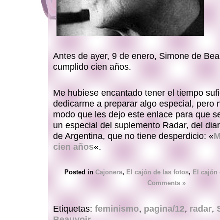
Antes de ayer, 9 de enero, Simone de Bea
cumplido cien años.
Me hubiese encantado tener el tiempo sufi
dedicarme a preparar algo especial, pero n
modo que les dejo este enlace para que se
un especial del suplemento Radar, del dia
de Argentina, que no tiene desperdicio: «
M
cien años
«.
Posted in
Cajonera
,
El cajón de las fotos
,
El cajón 
Comments »
Etiquetas:
feminismo
,
pagina/12
,
radar
,
Beauvoir