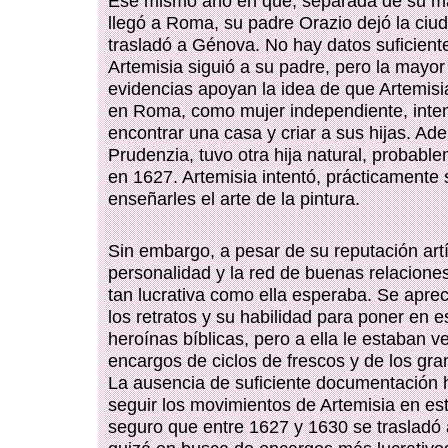
Ese mismo año en que, separada de su ma
llegó a Roma, su padre Orazio dejó la ciu
trasladó a Génova. No hay datos suficient
Artemisia siguió a su padre, pero la mayor
evidencias apoyan la idea de que Artemis
en Roma, como mujer independiente, inte
encontrar una casa y criar a sus hijas. A
Prudenzia, tuvo otra hija natural, probabl
en 1627. Artemisia intentó, prácticamente s
enseñarles el arte de la pintura.
Sin embargo, a pesar de su reputación artís
personalidad y la red de buenas relacione
tan lucrativa como ella esperaba. Se aprec
los retratos y su habilidad para poner en 
heroínas bíblicas, pero a ella le estaban v
encargos de ciclos de frescos y de los gra
La ausencia de suficiente documentación ha
seguir los movimientos de Artemisia en es
seguro que entre 1627 y 1630 se trasladó 