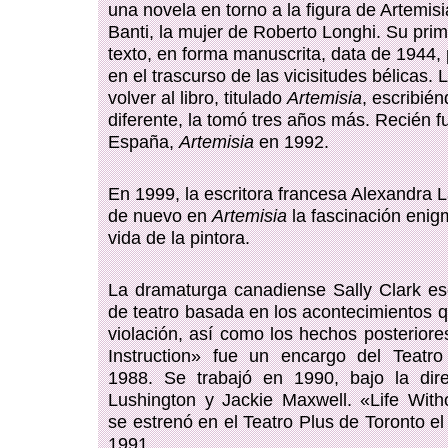
una novela en torno a la figura de Artemis
Banti, la mujer de Roberto Longhi. Su prim
texto, en forma manuscrita, data de 1944, 
en el trascurso de las vicisitudes bélicas. 
volver al libro, titulado
Artemisia
, escribié
diferente, la tomó tres años más. Recién f
España,
Artemisia
en 1992.
En 1999, la escritora francesa Alexandra L
de nuevo en
Artemisia
la fascinación enig
vida de la pintora.
La dramaturga canadiense Sally Clark es
de teatro basada en los acontecimientos q
violación, así como los hechos posteriore
Instruction» fue un encargo del Teatr
1988. Se trabajó en 1990, bajo la dir
Lushington y Jackie Maxwell. «Life Witho
se estrenó en el Teatro Plus de Toronto e
1991.