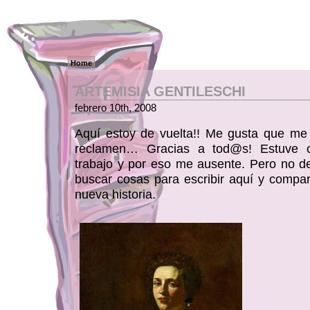
Home
ARTEMISIA GENTILESCHI
febrero 10th, 2008
Aquí estoy de vuelta!! Me gusta que me
reclamen… Gracias a tod@s! Estuve 
trabajo y por eso me ausente. Pero no d
buscar cosas para escribir aquí y compar
nueva historia.