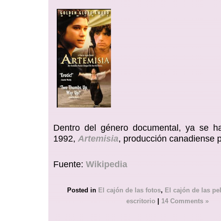
Dentro del género documental, ya se h
1992,
Artemisia
, producción canadiense p
Fuente:
Wikipedia
Posted in
El cajón de las fotos
,
El cajón de las pe
escritorio
|
14 Comments »