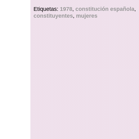
Etiquetas:
1978
,
constitución española
,
constituyentes
,
mujeres