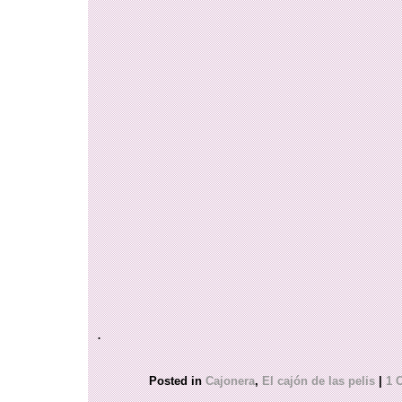
.
Posted in
Cajonera
,
El cajón de las pelis
|
1 