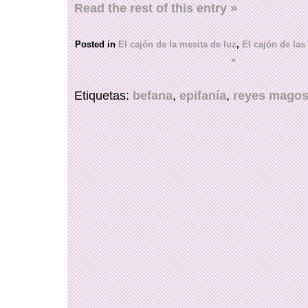
Read the rest of this entry »
Posted in
El cajón de la mesita de luz
,
El cajón de las
»
Etiquetas:
befana
,
epifanía
,
reyes mago