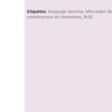
Etiquetas:
lenguaje sexista
,
Mercedes B
nombrarnos en femenino
,
RAE