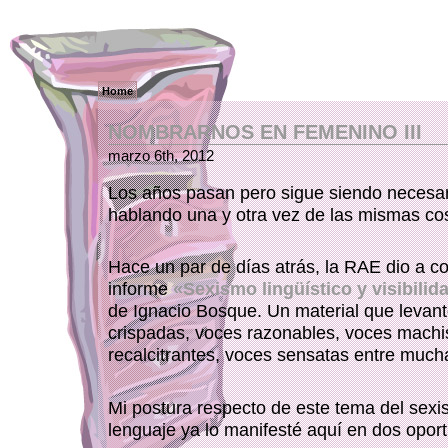
Home
NOMBRARNOS EN FEMENINO III
marzo 6th, 2012
Los años pasan pero sigue siendo necesar
hablando una y otra vez de las mismas c
Hace un par de días atrás, la RAE dio a c
informe
«Sexismo lingüístico y visibilid
de Ignacio Bosque. Un material que levan
crispadas, voces razonables, voces machi
recalcitrantes, voces sensatas entre much
Mi postura respecto de este tema del sexi
lenguaje ya lo manifesté aquí en dos opor