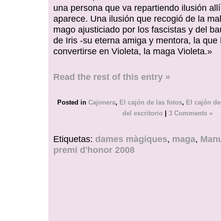
una persona que va repartiendo ilusión all
aparece. Una ilusión que recogió de la ma
mago ajusticiado por los fascistas y del b
de Iris -su eterna amiga y mentora, la que
convertirse en Violeta, la maga Violeta.»
Read the rest of this entry »
Posted in
Cajonera
,
El cajón de las fotos
,
El cajón de
del escritorio
|
3 Comments »
Etiquetas:
dames màgiques
,
maga
,
Manu
premi d'honor 2008